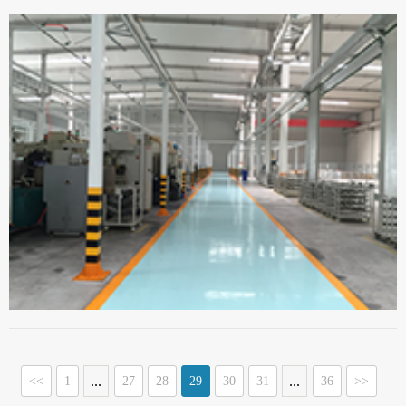
...
...
<<
1
27
28
29
30
31
36
>>