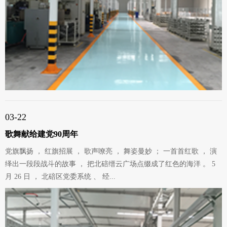
03-22
歌舞献给建党90周年
党旗飘扬 ， 红旗招展 ， 歌声嘹亮 ， 舞姿曼妙 ； 一首首红歌 ， 演
绎出一段段战斗的故事 ， 把北碚缙云广场点缀成了红色的海洋 。 5
月 26 日 ， 北碚区党委系统 、 经...