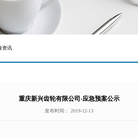
业资讯
重庆新兴齿轮有限公司-应急预案公示
发布时间： 2019-12-13