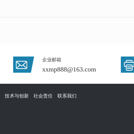
企业邮箱
xxmp888@163.com
技术与创新
社会责任
联系我们