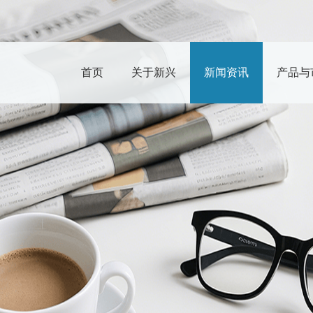
首页
关于新兴
新闻资讯
产品与