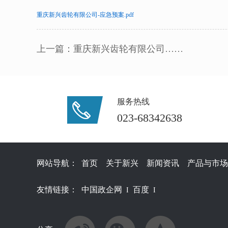
重庆新兴齿轮有限公司-应急预案.pdf
上一篇：
重庆新兴齿轮有限公司……
服务热线
023-68342638
网站导航：
首页
关于新兴
新闻资讯
产品与市场
友情链接：
中国政企网
百度
I
I