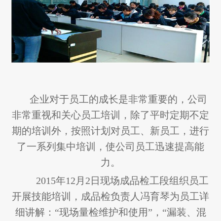
企业对于员工的成长是非常重要的，公司
非常重视和关心员工培训，除了平时定期不定
期的培训外，按照计划对员工、新员工，进行
了一系列集中培训，使公司员工迅速提高能
力。
2015年12月2日现场成品检工段组织员工
开展技能培训，成品检负责人冯育琴为员工详
细讲解：“现场量检维护和使用”，“漏装、混