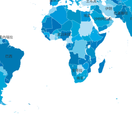
西班牙
土耳其
伊朗
巴基斯坦
埃及
沙特阿拉伯
尼日利亚
委内瑞拉
巴西
安哥拉
南非