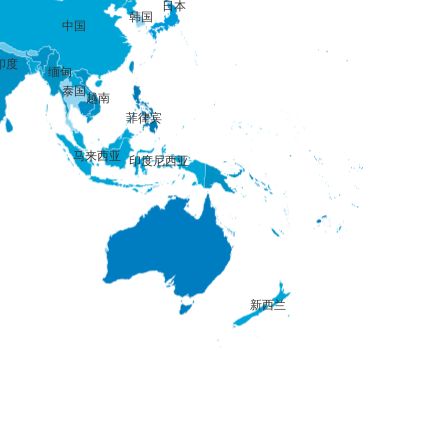
日本
韩国
中国
印度
缅甸
泰国
越南
菲律宾
马来西亚
印度尼西亚
新西兰